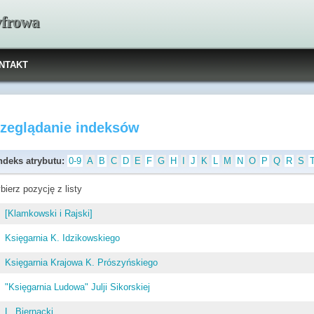
yfrowa
NTAKT
rzeglądanie indeksów
ndeks atrybutu:
0-9
A
B
C
D
E
F
G
H
I
J
K
L
M
N
O
P
Q
R
S
bierz pozycję z listy
[Klamkowski i Rajski]
Księgarnia K. Idzikowskiego
Księgarnia Krajowa K. Prószyńskiego
"Księgarnia Ludowa" Julji Sikorskiej
L. Biernacki