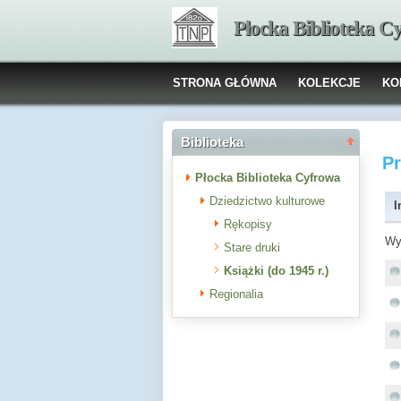
Płocka Biblioteka C
STRONA GŁÓWNA
KOLEKCJE
KO
Biblioteka
P
Płocka Biblioteka Cyfrowa
Dziedzictwo kulturowe
I
Rękopisy
Wy
Stare druki
Książki (do 1945 r.)
Regionalia