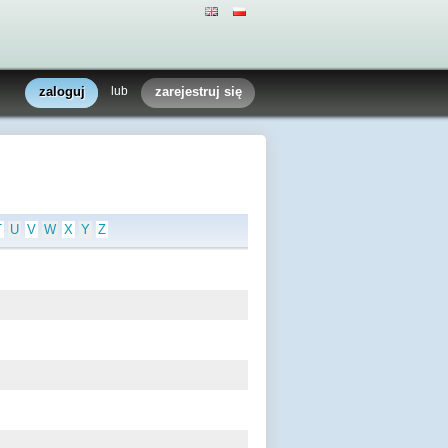
zaloguj
lub
zarejestruj się
T
U
V
W
X
Y
Z