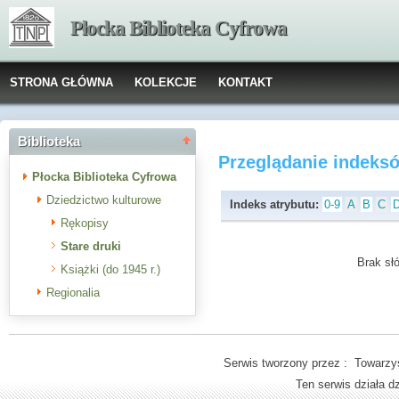
Płocka Biblioteka Cyfrowa
STRONA GŁÓWNA
KOLEKCJE
KONTAKT
Biblioteka
Przeglądanie indeks
Płocka Biblioteka Cyfrowa
Dziedzictwo kulturowe
Indeks atrybutu:
0-9
A
B
C
Rękopisy
Stare druki
Brak słó
Książki (do 1945 r.)
Regionalia
Serwis tworzony przez : Towarzys
Ten serwis działa 