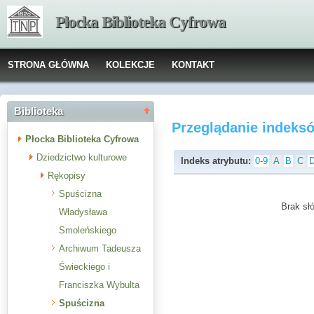
Płocka Biblioteka Cyfrowa
STRONA GŁÓWNA
KOLEKCJE
KONTAKT
Biblioteka
Przeglądanie indeks
Płocka Biblioteka Cyfrowa
Dziedzictwo kulturowe
Indeks atrybutu:
0-9
A
B
C
Rękopisy
Spuścizna
Brak słó
Władysława
Smoleńskiego
Archiwum Tadeusza
Świeckiego i
Franciszka Wybulta
Spuścizna