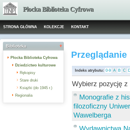
Płocka Biblioteka Cyfrowa
STRONA GŁÓWNA
KOLEKCJE
KONTAKT
Biblioteka
Przeglądanie
Płocka Biblioteka Cyfrowa
Dziedzictwo kulturowe
Indeks atrybutu:
0-9
A
B
C
Rękopisy
Stare druki
Wybierz pozycję z 
Książki (do 1945 r.)
Regionalia
Monografie z hi
filozoficzny Uniwe
Wawelberga
Wydawnictwa Na