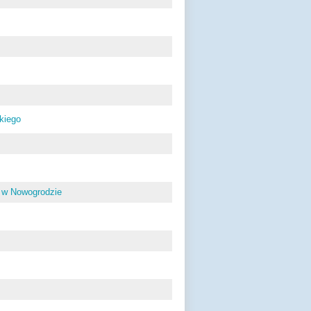
kiego
 w Nowogrodzie