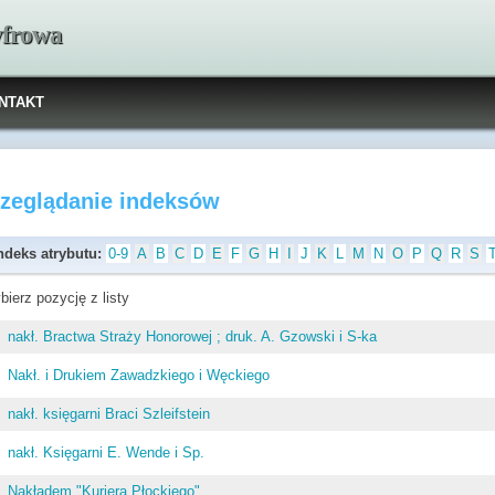
yfrowa
NTAKT
rzeglądanie indeksów
ndeks atrybutu:
0-9
A
B
C
D
E
F
G
H
I
J
K
L
M
N
O
P
Q
R
S
bierz pozycję z listy
nakł. Bractwa Straży Honorowej ; druk. A. Gzowski i S-ka
Nakł. i Drukiem Zawadzkiego i Węckiego
nakł. księgarni Braci Szleifstein
nakł. Księgarni E. Wende i Sp.
Nakładem "Kurjera Płockiego"