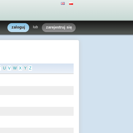
zaloguj
lub
zarejestruj się
T
U
V
W
X
Y
Z