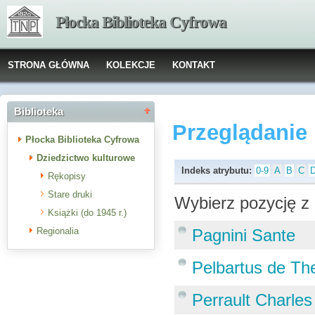
Płocka Biblioteka Cyfrowa
STRONA GŁÓWNA
KOLEKCJE
KONTAKT
Biblioteka
Przeglądanie
Płocka Biblioteka Cyfrowa
Dziedzictwo kulturowe
Indeks atrybutu:
0-9
A
B
C
Rękopisy
Stare druki
Wybierz pozycję z 
Książki (do 1945 r.)
Regionalia
Pagnini Sante
Pelbartus de T
Perrault Charles