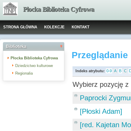
Płocka Biblioteka Cyfrowa
STRONA GŁÓWNA
KOLEKCJE
KONTAKT
Biblioteka
Przeglądanie
Płocka Biblioteka Cyfrowa
Dziedzictwo kulturowe
Indeks atrybutu:
0-9
A
B
C
Regionalia
Wybierz pozycję z 
Paprocki Zygmu
[Płoski Adam]
[red. Kajetan Mo