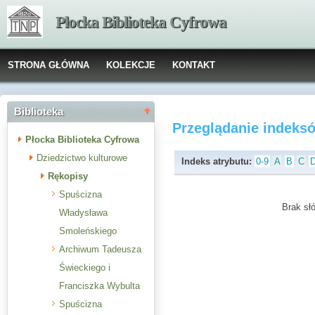
Płocka Biblioteka Cyfrowa
STRONA GŁÓWNA
KOLEKCJE
KONTAKT
Biblioteka
Przeglądanie indeks
Płocka Biblioteka Cyfrowa
Dziedzictwo kulturowe
Indeks atrybutu:
0-9
A
B
C
Rękopisy
Spuścizna
Brak słó
Władysława
Smoleńskiego
Archiwum Tadeusza
Świeckiego i
Franciszka Wybulta
Spuścizna