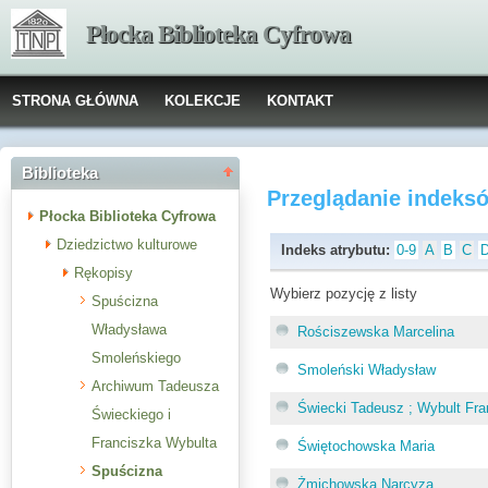
Płocka Biblioteka Cyfrowa
STRONA GŁÓWNA
KOLEKCJE
KONTAKT
Biblioteka
Przeglądanie indeks
Płocka Biblioteka Cyfrowa
Dziedzictwo kulturowe
Indeks atrybutu:
0-9
A
B
C
Rękopisy
Wybierz pozycję z listy
Spuścizna
Władysława
Rościszewska Marcelina
Smoleńskiego
Smoleński Władysław
Archiwum Tadeusza
Świecki Tadeusz ; Wybult Fra
Świeckiego i
Franciszka Wybulta
Świętochowska Maria
Spuścizna
Żmichowska Narcyza