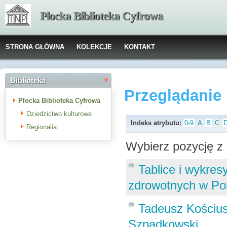
Płocka Biblioteka Cyfrowa
STRONA GŁÓWNA
KOLEKCJE
KONTAKT
Biblioteka
Przeglądanie
Płocka Biblioteka Cyfrowa
Dziedzictwo kulturowe
Indeks atrybutu:
0-9
A
B
C
Regionalia
Wybierz pozycję z 
Tablice i wykres
zdrowotnych w Po
Tadeusz Kościus
Szpadkowski