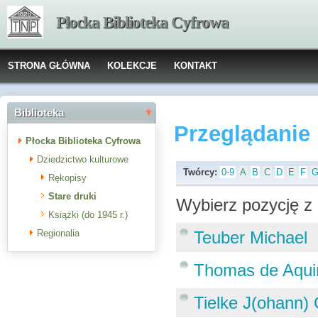
Płocka Biblioteka Cyfrowa
STRONA GŁÓWNA
KOLEKCJE
KONTAKT
Biblioteka
Przeglądanie
Płocka Biblioteka Cyfrowa
Dziedzictwo kulturowe
Twórcy:
0-9
A
B
C
D
E
F
Rękopisy
Stare druki
Wybierz pozycję z 
Książki (do 1945 r.)
Regionalia
Teuber Michael
Thomas de Aqui
Tielke J(ohann) G