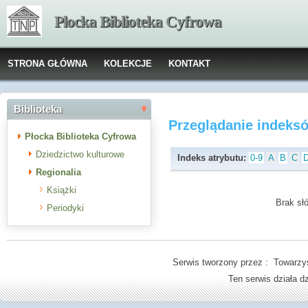
Płocka Biblioteka Cyfrowa
STRONA GŁÓWNA
KOLEKCJE
KONTAKT
Biblioteka
Przeglądanie indeks
Płocka Biblioteka Cyfrowa
Dziedzictwo kulturowe
Indeks atrybutu:
0-9
A
B
C
Regionalia
Książki
Brak słó
Periodyki
Serwis tworzony przez : Towarzys
Ten serwis działa 