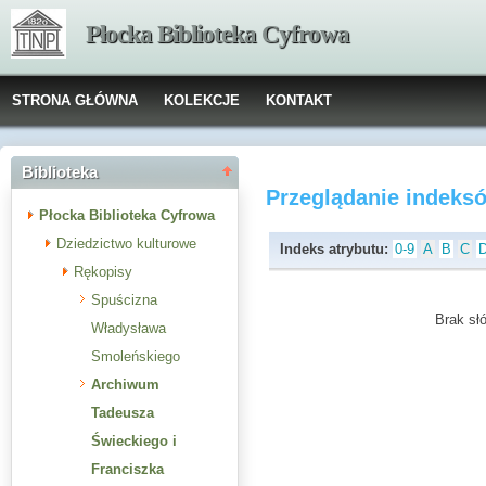
Płocka Biblioteka Cyfrowa
STRONA GŁÓWNA
KOLEKCJE
KONTAKT
Biblioteka
Przeglądanie indeks
Płocka Biblioteka Cyfrowa
Dziedzictwo kulturowe
Indeks atrybutu:
0-9
A
B
C
Rękopisy
Spuścizna
Brak słó
Władysława
Smoleńskiego
Archiwum
Tadeusza
Świeckiego i
Franciszka