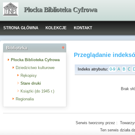
Płocka Biblioteka Cyfrowa
STRONA GŁÓWNA
KOLEKCJE
KONTAKT
Biblioteka
Przeglądanie indeks
Płocka Biblioteka Cyfrowa
Dziedzictwo kulturowe
Indeks atrybutu:
0-9
A
B
C
Rękopisy
Stare druki
Brak słó
Książki (do 1945 r.)
Regionalia
Serwis tworzony przez : Towarzys
Ten serwis działa 