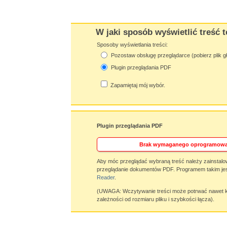
W jaki sposób wyświetlić treść t
Sposoby wyświetlania treści:
Pozostaw obsługę przeglądarce (pobierz plik g
Plugin przeglądania PDF
Zapamiętaj mój wybór.
Plugin przeglądania PDF
Brak wymaganego oprogramowa
Aby móc przeglądać wybraną treść należy zainstalo
przeglądanie dokumentów PDF. Programem takim jes
Reader
.
(UWAGA: Wczytywanie treści może potrwać nawet ki
zależności od rozmiaru pliku i szybkości łącza).