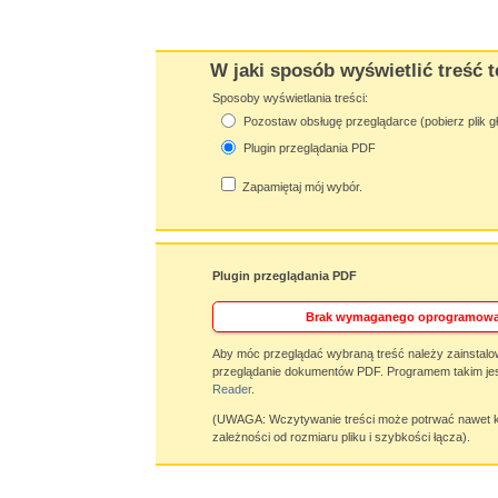
W jaki sposób wyświetlić treść t
Sposoby wyświetlania treści:
Pozostaw obsługę przeglądarce (pobierz plik g
Plugin przeglądania PDF
Zapamiętaj mój wybór.
Plugin przeglądania PDF
Brak wymaganego oprogramowa
Aby móc przeglądać wybraną treść należy zainstalo
przeglądanie dokumentów PDF. Programem takim jes
Reader
.
(UWAGA: Wczytywanie treści może potrwać nawet ki
zależności od rozmiaru pliku i szybkości łącza).