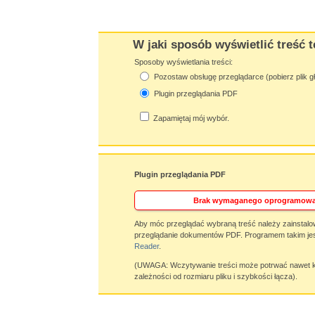
W jaki sposób wyświetlić treść t
Sposoby wyświetlania treści:
Pozostaw obsługę przeglądarce (pobierz plik g
Plugin przeglądania PDF
Zapamiętaj mój wybór.
Plugin przeglądania PDF
Brak wymaganego oprogramowa
Aby móc przeglądać wybraną treść należy zainstalo
przeglądanie dokumentów PDF. Programem takim jes
Reader
.
(UWAGA: Wczytywanie treści może potrwać nawet ki
zależności od rozmiaru pliku i szybkości łącza).