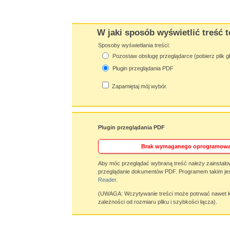
W jaki sposób wyświetlić treść t
Sposoby wyświetlania treści:
Pozostaw obsługę przeglądarce (pobierz plik g
Plugin przeglądania PDF
Zapamiętaj mój wybór.
Plugin przeglądania PDF
Brak wymaganego oprogramowa
Aby móc przeglądać wybraną treść należy zainstalo
przeglądanie dokumentów PDF. Programem takim jes
Reader
.
(UWAGA: Wczytywanie treści może potrwać nawet ki
zależności od rozmiaru pliku i szybkości łącza).