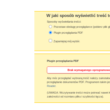
W jaki sposób wyświetlić treść t
Sposoby wyświetlania treści:
Pozostaw obsługę przeglądarce (pobierz plik g
Plugin przeglądania PDF
Zapamiętaj mój wybór.
Plugin przeglądania PDF
Brak wymaganego oprogramowa
Aby móc przeglądać wybraną treść należy zainstalo
przeglądanie dokumentów PDF. Programem takim jes
Reader
.
(UWAGA: Wczytywanie treści może potrwać nawet ki
zależności od rozmiaru pliku i szybkości łącza).