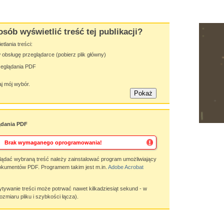
osób wyświetlić treść tej publikacji?
lania treści:
obsługę przeglądarce (pobierz plik główny)
zeglądania PDF
j mój wybór.
ądania PDF
Brak wymaganego oprogramowania!
ądać wybraną treść należy zainstalować program umożliwiający
okumentów PDF. Programem takim jest m.in.
Adobe Acrobat
wanie treści może potrwać nawet kilkadziesiąt sekund - w
ozmiaru pliku i szybkości łącza).