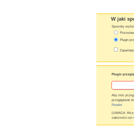
W jaki sp
Sposoby wyświet
Pozostaw 
Plugin pr
Zapamięta
Plugin przegl
Aby móc przegl
przeglądanie d
Reader
.
(UWAGA: Wczyty
zależności od r