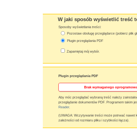
W jaki sposób wyświetlić treść t
Sposoby wyświetlania treści:
Pozostaw obsługę przeglądarce (pobierz plik g
Plugin przeglądania PDF
Zapamiętaj mój wybór.
Plugin przeglądania PDF
Brak wymaganego oprogramowa
Aby móc przeglądać wybraną treść należy zainstalo
przeglądanie dokumentów PDF. Programem takim jes
Reader
.
(UWAGA: Wczytywanie treści może potrwać nawet ki
zależności od rozmiaru pliku i szybkości łącza).