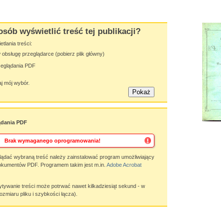
osób wyświetlić treść tej publikacji?
lania treści:
obsługę przeglądarce (pobierz plik główny)
zeglądania PDF
j mój wybór.
ądania PDF
Brak wymaganego oprogramowania!
ądać wybraną treść należy zainstalować program umożliwiający
okumentów PDF. Programem takim jest m.in.
Adobe Acrobat
wanie treści może potrwać nawet kilkadziesiąt sekund - w
ozmiaru pliku i szybkości łącza).