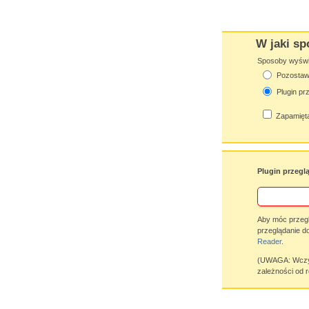
W jaki sp
Sposoby wyświet
Pozostaw 
Plugin pr
Zapamięta
Plugin przegl
Aby móc przegl
przeglądanie d
Reader
.
(UWAGA: Wczyty
zależności od r