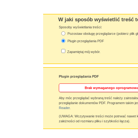
W jaki sposób wyświetlić treść t
Sposoby wyświetlania treści:
Pozostaw obsługę przeglądarce (pobierz plik g
Plugin przeglądania PDF
Zapamiętaj mój wybór.
Plugin przeglądania PDF
Brak wymaganego oprogramowa
Aby móc przeglądać wybraną treść należy zainstalo
przeglądanie dokumentów PDF. Programem takim jes
Reader
.
(UWAGA: Wczytywanie treści może potrwać nawet ki
zależności od rozmiaru pliku i szybkości łącza).