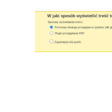
W jaki sposób wyświetlić treść t
Sposoby wyświetlania treści:
Pozostaw obsługę przeglądarce (pobierz plik g
Plugin przeglądania PDF
Zapamiętaj mój wybór.