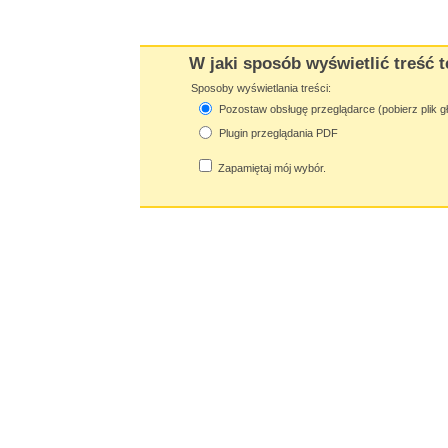
W jaki sposób wyświetlić treść t
Sposoby wyświetlania treści:
Pozostaw obsługę przeglądarce (pobierz plik g
Plugin przeglądania PDF
Zapamiętaj mój wybór.