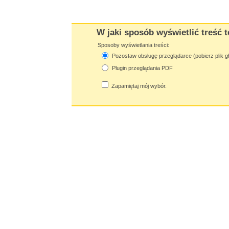
W jaki sposób wyświetlić treść t
Sposoby wyświetlania treści:
Pozostaw obsługę przeglądarce (pobierz plik g
Plugin przeglądania PDF
Zapamiętaj mój wybór.