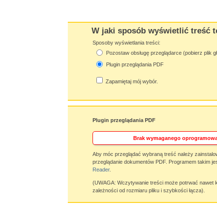
W jaki sposób wyświetlić treść t
Sposoby wyświetlania treści:
Pozostaw obsługę przeglądarce (pobierz plik g
Plugin przeglądania PDF
Zapamiętaj mój wybór.
Plugin przeglądania PDF
Brak wymaganego oprogramowa
Aby móc przeglądać wybraną treść należy zainstalo
przeglądanie dokumentów PDF. Programem takim jes
Reader
.
(UWAGA: Wczytywanie treści może potrwać nawet ki
zależności od rozmiaru pliku i szybkości łącza).