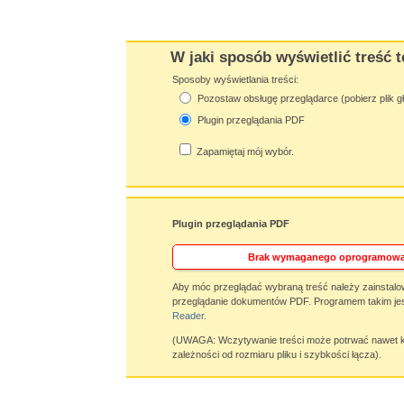
W jaki sposób wyświetlić treść t
Sposoby wyświetlania treści:
Pozostaw obsługę przeglądarce (pobierz plik g
Plugin przeglądania PDF
Zapamiętaj mój wybór.
Plugin przeglądania PDF
Brak wymaganego oprogramowa
Aby móc przeglądać wybraną treść należy zainstalo
przeglądanie dokumentów PDF. Programem takim jes
Reader
.
(UWAGA: Wczytywanie treści może potrwać nawet ki
zależności od rozmiaru pliku i szybkości łącza).