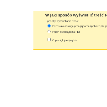
W jaki sposób wyświetlić treść t
Sposoby wyświetlania treści:
Pozostaw obsługę przeglądarce (pobierz plik g
Plugin przeglądania PDF
Zapamiętaj mój wybór.