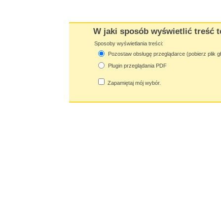
W jaki sposób wyświetlić treść t
Sposoby wyświetlania treści:
Pozostaw obsługę przeglądarce (pobierz plik g
Plugin przeglądania PDF
Zapamiętaj mój wybór.