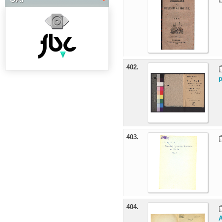
402.
p
403.
404.