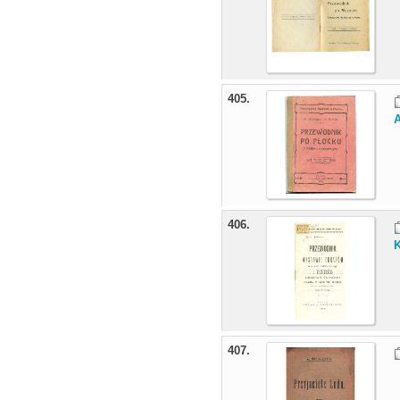
405.
406.
K
407.