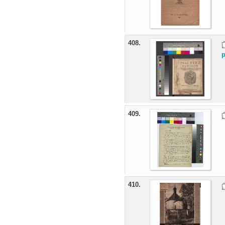
408.
p
409.
410.