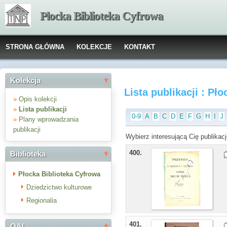
Płocka Biblioteka Cyfrowa
STRONA GŁÓWNA
KOLEKCJE
KONTAKT
Kolekcja
Lista publikacji : Pł
»
Opis kolekcji
»
Lista publikacji
0-9
A
B
C
D
E
F
G
H
I
J
»
Plany wprowadzania
publikacji
Wybierz interesującą Cię publikacj
400.
Biblioteka
Płocka Biblioteka Cyfrowa
Dziedzictwo kulturowe
Regionalia
401.
OAI