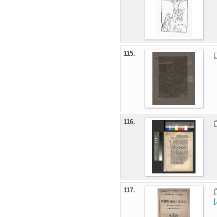
115.
116.
117.
[