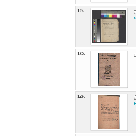
124.
r
125.
126.
P