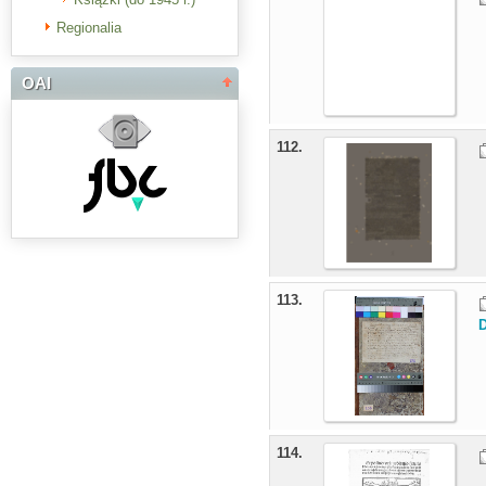
Regionalia
OAI
112.
113.
D
114.