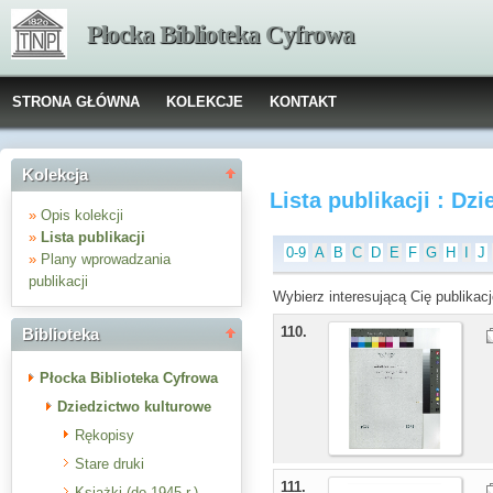
Płocka Biblioteka Cyfrowa
STRONA GŁÓWNA
KOLEKCJE
KONTAKT
Kolekcja
Lista publikacji : Dz
»
Opis kolekcji
»
Lista publikacji
0-9
A
B
C
D
E
F
G
H
I
J
»
Plany wprowadzania
publikacji
Wybierz interesującą Cię publikacj
110.
Biblioteka
Płocka Biblioteka Cyfrowa
Dziedzictwo kulturowe
Rękopisy
Stare druki
111.
Książki (do 1945 r.)