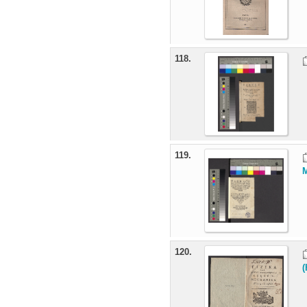
118.
119.
M
120.
(