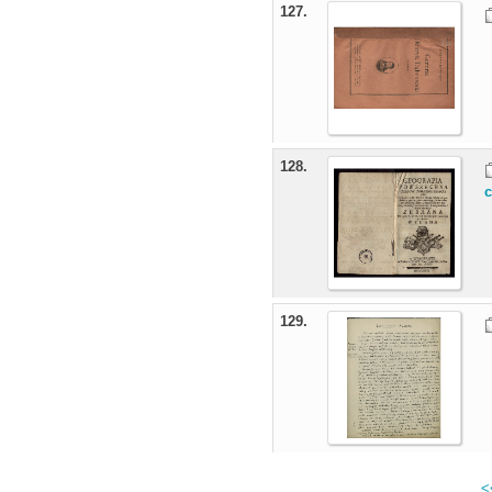
127.
128.
c
129.
<