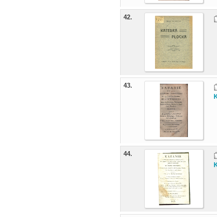
42.
43.
K
44.