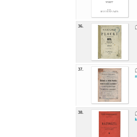
36.
37.
n
38.