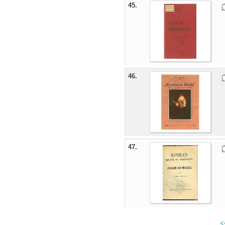
45.
46.
47.
<