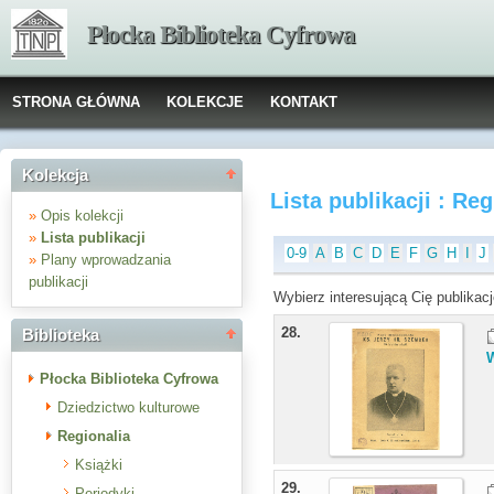
Płocka Biblioteka Cyfrowa
STRONA GŁÓWNA
KOLEKCJE
KONTAKT
Kolekcja
Lista publikacji : Reg
»
Opis kolekcji
»
Lista publikacji
0-9
A
B
C
D
E
F
G
H
I
J
»
Plany wprowadzania
publikacji
Wybierz interesującą Cię publikacj
28.
Biblioteka
Płocka Biblioteka Cyfrowa
Dziedzictwo kulturowe
Regionalia
Książki
29.
Periodyki