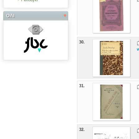
OAI
30.
w
31.
32.