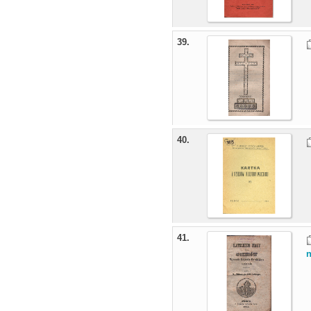
39.
40.
41.
n