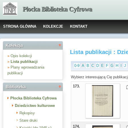
Płocka Biblioteka Cyfrowa
STRONA GŁÓWNA
KOLEKCJE
KONTAKT
Kolekcja
Lista publikacji : Dz
»
Opis kolekcji
»
Lista publikacji
0-9
A
B
C
D
E
F
G
H
I
J
»
Plany wprowadzania
publikacji
Wybierz interesującą Cię publikacj
173.
Biblioteka
Płocka Biblioteka Cyfrowa
Dziedzictwo kulturowe
Rękopisy
Stare druki
174.
Książki (do 1945 r.)