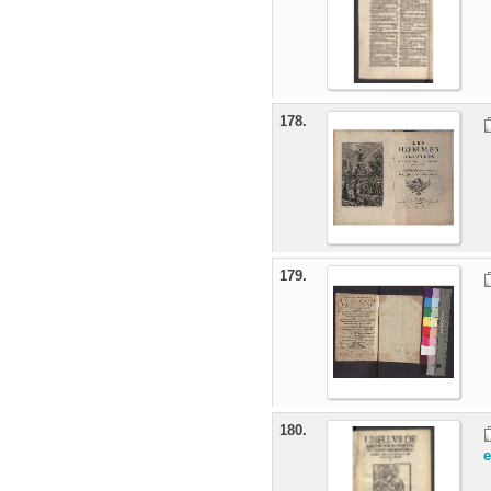
178.
179.
180.
e