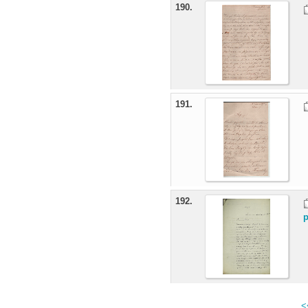
190.
191.
192.
p
<