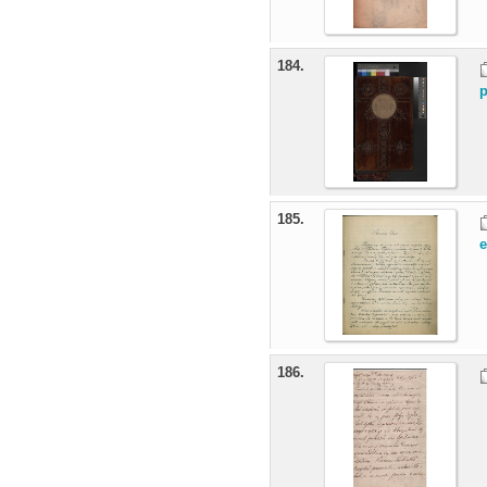
184.
p
185.
186.