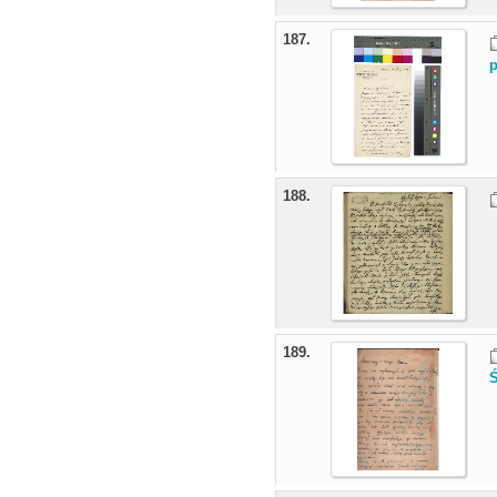
187.
p
188.
189.