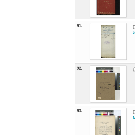
91.
ż
92.
93.