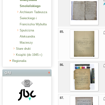
Smoleńskiego
Archiwum Tadeusza
Świeckiego i
Franciszka Wybulta
Spuścizna
85.
Aleksandra
Macieszy
Stare druki
Książki (do 1945 r.)
Regionalia
86.
OAI
87.