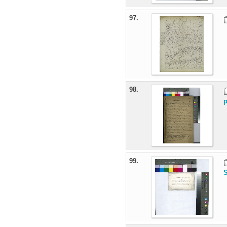
97.
98.
p
99.