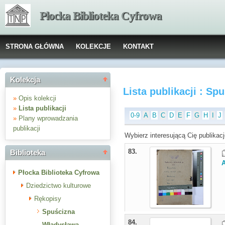
Płocka Biblioteka Cyfrowa
STRONA GŁÓWNA
KOLEKCJE
KONTAKT
Kolekcja
Lista publikacji : S
»
Opis kolekcji
»
Lista publikacji
0-9
A
B
C
D
E
F
G
H
I
J
»
Plany wprowadzania
publikacji
Wybierz interesującą Cię publikacj
83.
Biblioteka
Płocka Biblioteka Cyfrowa
Dziedzictwo kulturowe
Rękopisy
Spuścizna
84.
Władysława