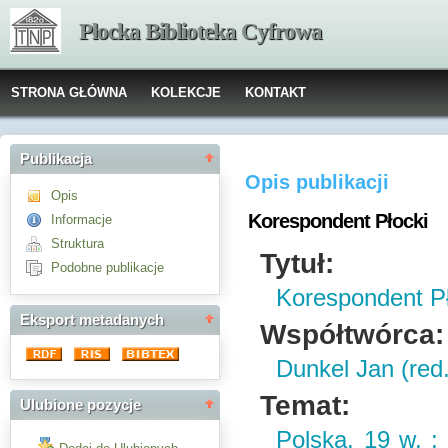
Płocka Biblioteka Cyfrowa
STRONA GŁÓWNA
KOLEKCJE
KONTAKT
Publikacja
Opis publikacji
Opis
Korespondent Płocki
Informacje
Struktura
Tytuł:
Podobne publikacje
Korespondent Pł
Eksport metadanych
Współtwórca:
Dunkel Jan (red.
Temat:
Ulubione pozycje
Polska, 19 w. ;