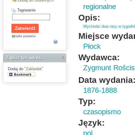
Dodaj do Ulubionych
regionalne
Tagowanie
Opis:
Wychodzi dwa razy w tygodni
Miejsce wyda
tylko prywatne
Płock
Wydawca:
Zapisz ten adres...
Zygmunt Rościs
Dodaj do
"Zakładek"
Data wydania
1876-1888
Typ:
czasopismo
Język:
pol