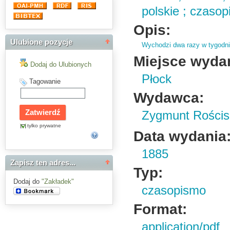
polskie ; czaso
Opis:
Ulubione pozycje
Wychodzi dwa razy w tygodni
Miejsce wyda
Dodaj do Ulubionych
Płock
Tagowanie
Wydawca:
Zygmunt Rościs
tylko prywatne
Data wydania
1885
Zapisz ten adres...
Typ:
Dodaj do
"Zakładek"
czasopismo
Format:
application/pdf