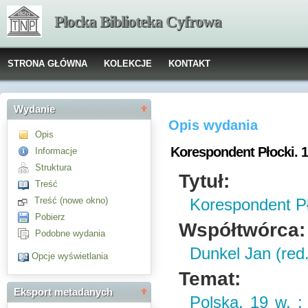
Płocka Biblioteka Cyfrowa
STRONA GŁÓWNA
KOLEKCJE
KONTAKT
Wydanie
Opis wydania
Opis
Korespondent Płocki. 1
Informacje
Struktura
Tytuł:
Treść
Treść (nowe okno)
Korespondent Pł
Pobierz
Współtwórca:
Podobne wydania
Dunkel Jan (red.
Opcje wyświetlania
Temat:
Eksport metadanych
Polska, 19 w. ;