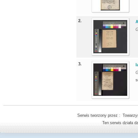
2.
A
G
3.
I
G
S
Serwis tworzony przez : Towarzys
Ten serwis działa 