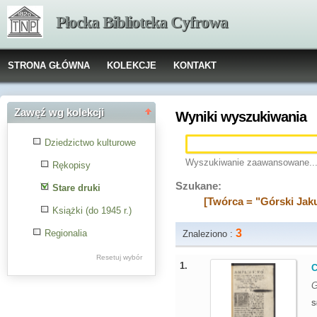
Płocka Biblioteka Cyfrowa
STRONA GŁÓWNA
KOLEKCJE
KONTAKT
Zawęź wg kolekcji
Wyniki wyszukiwania
Dziedzictwo kulturowe
Wyszukiwanie zaawansowane..
Rękopisy
Szukane:
Stare druki
[Twórca = "Górski Jak
Książki (do 1945 r.)
3
Regionalia
Znaleziono :
Resetuj wybór
1.
C
G
S