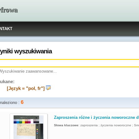
yfrowa
NTAKT
yniki wyszukiwania
Wyszukiwanie zaawansowane...
ukane:
[Język = "pol, fr"]
6
naleziono :
.
Zaproszenia różne i życzenia noworoczne dl
Słowa kluczowe
:
zaproszenia ; życzenia noworoczne ; Sm