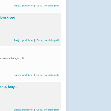
Znajdź podobne
|
Dodaj do bibliografii
alewskiego
Znajdź podobne
|
Dodaj do bibliografii
eszkowa Pelagia ; Pio...
Znajdź podobne
|
Dodaj do bibliografii
ia, losy...
Znajdź podobne
|
Dodaj do bibliografii