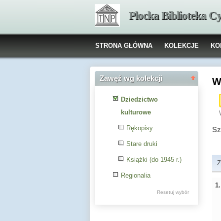
Płocka Biblioteka C
STRONA GŁÓWNA
KOLEKCJE
KO
Zawęź wg kolekcji
W
Dziedzictwo
kulturowe
Rękopisy
Sz
Stare druki
Książki (do 1945 r.)
Z
Regionalia
1
Resetuj wybór