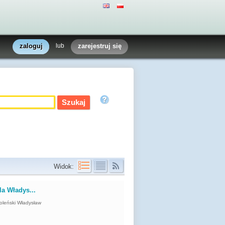
zaloguj
lub
zarejestruj się
Widok:
a Władys...
oleński Władysław