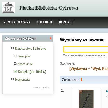
Płocka Biblioteka Cyfrowa
STRONA GŁÓWNA
KOLEKCJE
KONTAKT
Zawęź wg kolekcji
Wyniki wyszukiwania
Dziedzictwo kulturowe
Wyszukiwanie zaawansowane..
Rękopisy
Szukane:
Stare druki
[Wydawca = "Wyd. Ksi
Książki (do 1945 r.)
1
Regionalia
Znaleziono :
Resetuj wybór
1.
R
S