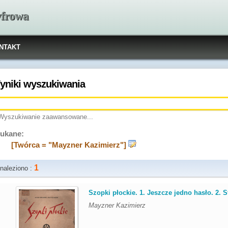
yfrowa
NTAKT
yniki wyszukiwania
Wyszukiwanie zaawansowane...
ukane:
[Twórca = "Mayzner Kazimierz"]
1
naleziono :
.
Szopki płockie. 1. Jeszcze jedno hasło. 2. St
Mayzner Kazimierz