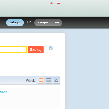
zaloguj
lub
zarejestruj się
Widok:
rach ...