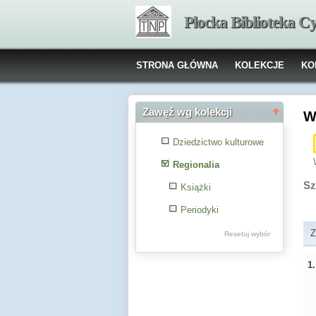
Płocka Biblioteka C
STRONA GŁÓWNA
KOLEKCJE
KO
Zawęź wg kolekcji
W
Dziedzictwo kulturowe
Regionalia
Sz
Książki
Periodyki
Z
Resetuj wybór
1