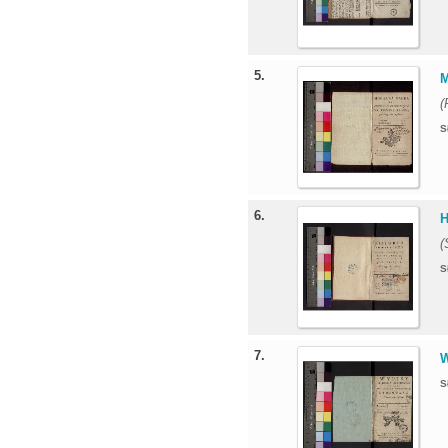
5.
M
(
S
6.
H
(
S
7.
W
S