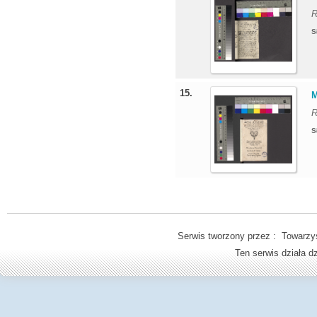
R
S
15.
M
R
S
Serwis tworzony przez : Towarzys
Ten serwis działa 