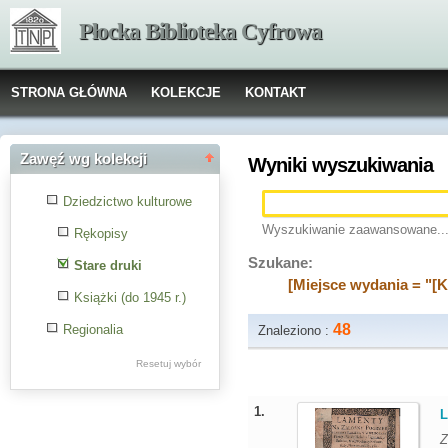
Płocka Biblioteka Cyfrowa
STRONA GŁÓWNA
KOLEKCJE
KONTAKT
Zawęź wg kolekcji
Wyniki wyszukiwania
Dziedzictwo kulturowe
Wyszukiwanie zaawansowane..
Rękopisy
Szukane:
Stare druki
[Miejsce wydania = "[
Książki (do 1945 r.)
48
Regionalia
Znaleziono :
Resetuj wybór
1.
L
Z