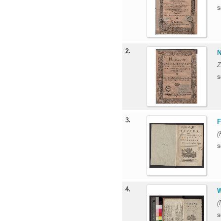
S
2.
N
Z
S
3.
F
(
S
4.
W
(
S