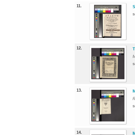
11.
S
S
12.
T
M
S
13.
M
R
S
14.
M