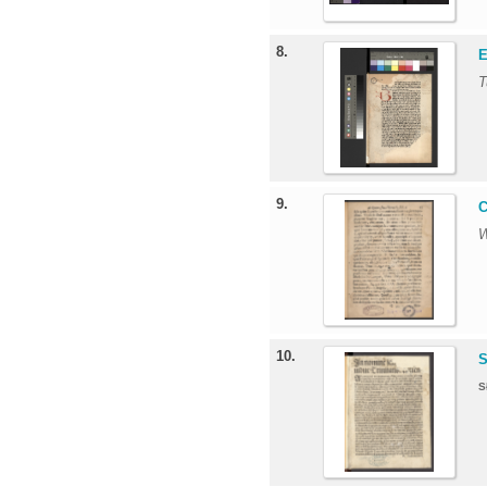
8.
E
T
9.
C
W
10.
S
S