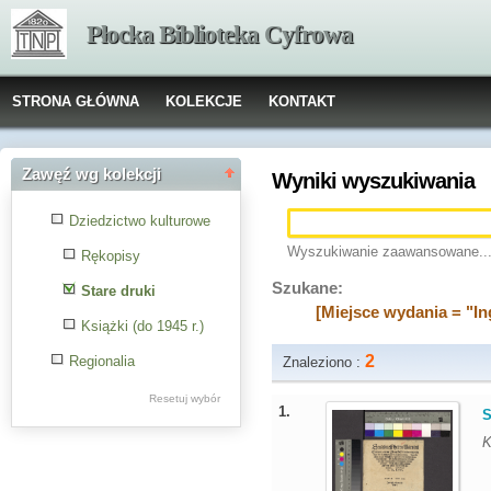
Płocka Biblioteka Cyfrowa
STRONA GŁÓWNA
KOLEKCJE
KONTAKT
Zawęź wg kolekcji
Wyniki wyszukiwania
Dziedzictwo kulturowe
Wyszukiwanie zaawansowane..
Rękopisy
Szukane:
Stare druki
[Miejsce wydania = "In
Książki (do 1945 r.)
2
Regionalia
Znaleziono :
Resetuj wybór
1.
S
K