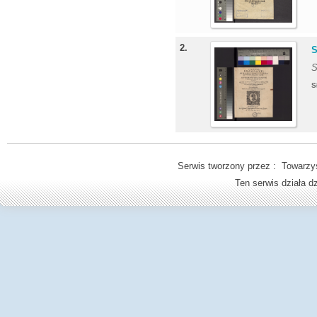
2.
S
S
S
Serwis tworzony przez : Towarzys
Ten serwis działa 