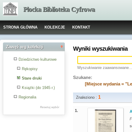
Płocka Biblioteka Cyfrowa
STRONA GŁÓWNA
KOLEKCJE
KONTAKT
Zawęź wg kolekcji
Wyniki wyszukiwania
Dziedzictwo kulturowe
Wyszukiwanie zaawansowane..
Rękopisy
Szukane:
Stare druki
[Miejsce wydania = "L
Książki (do 1945 r.)
1
Regionalia
Znaleziono :
Resetuj wybór
1.
A
F
S