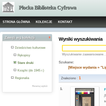
Płocka Biblioteka Cyfrowa
STRONA GŁÓWNA
KOLEKCJE
KONTAKT
Zawęź wg kolekcji
Wyniki wyszukiwania
Dziedzictwo kulturowe
Wyszukiwanie zaawansowane..
Rękopisy
Szukane:
Stare druki
[Miejsce wydania = "Li
Książki (do 1945 r.)
1
Regionalia
Znaleziono :
Resetuj wybór
1.
F
[
S