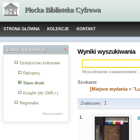
Płocka Biblioteka Cyfrowa
STRONA GŁÓWNA
KOLEKCJE
KONTAKT
Zawęź wg kolekcji
Wyniki wyszukiwania
Dziedzictwo kulturowe
Wyszukiwanie zaawansowane..
Rękopisy
Szukane:
Stare druki
[Miejsce wydania = "Lu
Książki (do 1945 r.)
1
Regionalia
Znaleziono :
Resetuj wybór
1.
B