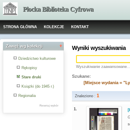
Płocka Biblioteka Cyfrowa
STRONA GŁÓWNA
KOLEKCJE
KONTAKT
Zawęź wg kolekcji
Wyniki wyszukiwania
Dziedzictwo kulturowe
Wyszukiwanie zaawansowane..
Rękopisy
Szukane:
Stare druki
[Miejsce wydania = "L
Książki (do 1945 r.)
1
Regionalia
Znaleziono :
Resetuj wybór
1.
[
G
S