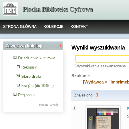
Płocka Biblioteka Cyfrowa
STRONA GŁÓWNA
KOLEKCJE
KONTAKT
Zawęź wg kolekcji
Wyniki wyszukiwania
Dziedzictwo kulturowe
Wyszukiwanie zaawansowane..
Rękopisy
Szukane:
Stare druki
[Wydawca = "Imprimeb
Książki (do 1945 r.)
1
Regionalia
Znaleziono :
Resetuj wybór
1.
P
S