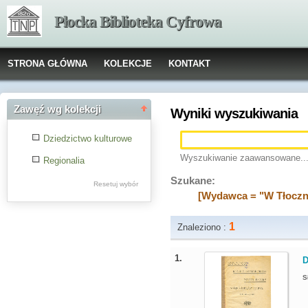
Płocka Biblioteka Cyfrowa
STRONA GŁÓWNA
KOLEKCJE
KONTAKT
Zawęź wg kolekcji
Wyniki wyszukiwania
Dziedzictwo kulturowe
Wyszukiwanie zaawansowane..
Regionalia
Szukane:
Resetuj wybór
[Wydawca = "W Tłoczni
1
Znaleziono :
1.
D
S