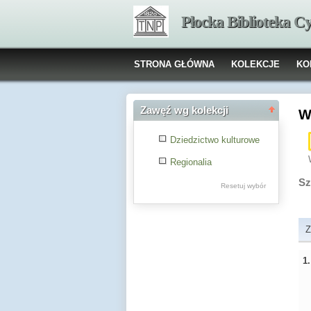
Płocka Biblioteka C
STRONA GŁÓWNA
KOLEKCJE
KO
Zawęź wg kolekcji
W
Dziedzictwo kulturowe
Regionalia
Sz
Resetuj wybór
Z
1