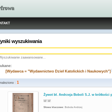
yfrowa
NTAKT
yniki wyszukiwania
Wyszukiwanie zaawansowane...
ukane:
[Wydawca = "Wydawnictwo Dzieł Katolickich i Naukowych"]
1
naleziono :
.
Żywot bł. Andrzeja Boboli S.J. w krótkości 
W.W.
Słowa kluczowe
:
Bobola Andrzej