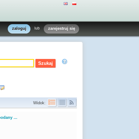
zaloguj
lub
zarejestruj się
Widok:
podany ...